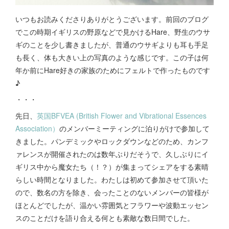
いつもお読みくださりありがとうございます。前回のブログ
でこの時期イギリスの野原などで見かけるHare、野生のウサ
ギのことを少し書きましたが、普通のウサギよりも耳も手足
も長く、体も大きい上の写真のような感じです。この子は何
年か前にHare好きの家族のためにフェルトで作ったものです
♪
・・・
先日、
英国BFVEA (British Flower and Vibrational Essences
Association）
のメンバーミーティングに泊りがけで参加して
きました。パンデミックやロックダウンなどのため、カンフ
ァレンスが開催されたのは数年ぶりだそうで、久しぶりにイ
ギリス中から魔女たち（！？）が集まってシェアをする素晴
らしい時間となりました。わたしは初めて参加させて頂いた
ので、数名の方を除き、会ったことのないメンバーの皆様が
ほとんどでしたが、温かい雰囲気とフラワーや波動エッセン
スのことだけを語り合える何とも素敵な数日間でした。