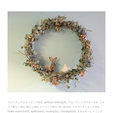
スピリチュアルヒーリング
(
24
)
spiritual healing
(
28
)
アセンデッドマスター
(
14
)
イギ
リス暮らし
(
32
)
暮らし
(
36
)
ヒーリング
(
41
)
気づき
(
43
)
フラワーエッセンス
(
43
)
flower essence
(
49
)
spiritual
(
42
)
healing
(
52
)
message
(
28
)
エネルギーヒーリング