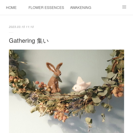
HOME
FLOWER ESSENCES
AWAKENING
CONSULTATION
FAQ
MAHINA HEALING
2023.03.15 11:10
COSMIC ART
PROFILE
CONTACT
Gathering 集い
INSTAGRAM