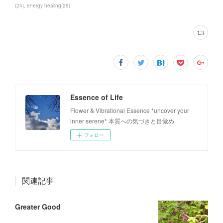
(
24
)
energy healing
(
25
)
Essence of Life
Flower & Vibrational Essence *uncover your
inner serene* 本質への気づきと目覚め
フォロー
関連記事
Greater Good