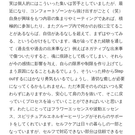
実は個人的にはこういった集いは苦手としていましたが、最
近になり、コンフォートゾーンから抜け出すがごとく（笑）
自身が興味をもつ内容の集まりやミーティングであれば、積
極的に参加したり、またグループ内で何かのお役に立てるこ
とがあるならば、自信があるなしを超えて、まずはやってみ
る、という心がけをしています。魂が辿ってきた経験を通し
て（過去生や過去の出来事など）例えばネガティブな出来事
で傷ついたりすると、魂に痕跡として残ってしまい、それら
が今の感情に影響を与え、自らの限界や制限を作り上げてし
まう原因になることもあるでしょう。そういった枠からStep
outするにはかなり勇気もいるでしょうし、適切な癒しが必要
になってくるかもしれません。ただ本質そのものはいつも変
わらずにありますから、安心して肩の力を抜いて、そこに戻
っていくプロセスを辿っていくことができればいいと思いま
す。わたしにとってはフラワーエッセンスや波動エッセン
ス、スピリチュアルエネルギーヒーリングがそれらのサポー
トをしてくれています。セルフケアは日々の暮らしの一部と
なっていますが、セルフで対応できない部分は信頼できるセ