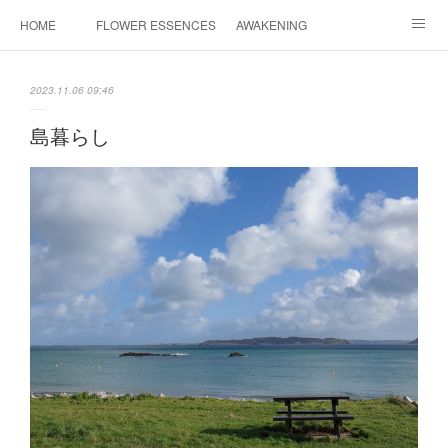
HOME
FLOWER ESSENCES
AWAKENING
CONSULTATION
FAQ
MAHINA HEALING
2023.11.06 09:46
COSMIC ART
PROFILE
CONTACT
島暮らし
INSTAGRAM