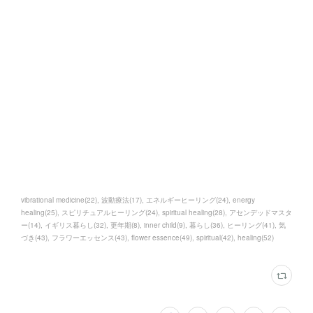
vibrational medicine
(
22
)
波動療法
(
17
)
エネルギーヒーリング
(
24
)
energy
healing
(
25
)
スピリチュアルヒーリング
(
24
)
spiritual healing
(
28
)
アセンデッドマスタ
ー
(
14
)
イギリス暮らし
(
32
)
更年期
(
8
)
inner child
(
9
)
暮らし
(
36
)
ヒーリング
(
41
)
気
づき
(
43
)
フラワーエッセンス
(
43
)
flower essence
(
49
)
spiritual
(
42
)
healing
(
52
)