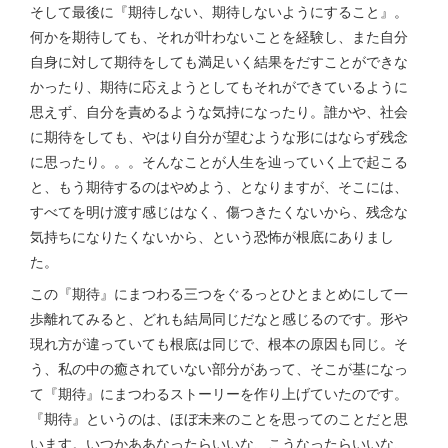
そして最後に『期待しない、期待しないようにすること』。
何かを期待しても、それが叶わないことを経験し、また自分
自身に対して期待をしても満足いく結果をだすことができな
かったり、期待に応えようとしてもそれができているように
思えず、自分を責めるような気持になったり。誰かや、社会
に期待をしても、やはり自分が望むような形にはならず残念
に思ったり。。。そんなことが人生を辿っていく上で起こる
と、もう期待するのはやめよう、となりますが、そこには、
すべてを明け渡す感じはなく、傷つきたくないから、残念な
気持ちになりたくないから、という恐怖が根底にありまし
た。
この『期待』にまつわる三つをぐるっとひとまとめにして一
歩離れてみると、どれも結局同じだなと感じるのです。形や
現れ方が違っていても根底は同じで、根本の原因も同じ。そ
う、私の中の癒されていない部分があって、そこが基になっ
て『期待』にまつわるストーリーを作り上げていたのです。
『期待』というのは、ほぼ未来のことを思ってのことだと思
います。いつかああなったらいいな、こうなったらいいな、