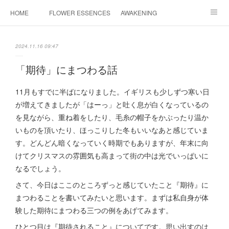
HOME
FLOWER ESSENCES
AWAKENING
CONSULTATION
FAQ
MAHINA HEALING
2024.11.16 09:47
COSMIC ART
PROFILE
CONTACT
「期待」にまつわる話
INSTAGRAM
11月もすでに半ばになりました。イギリスも少しずつ寒い日
が増えてきましたが「はーっ」と吐く息が白くなっているの
を見ながら、重ね着をしたり、毛糸の帽子をかぶったり温か
いものを頂いたり、ほっこりした冬もいいなあと感じていま
す。どんどん暗くなっていく時期でもありますが、年末に向
けてクリスマスの雰囲気も高まって街の中は光でいっぱいに
なるでしょう。
さて、今日はここのところずっと感じていたこと『期待』に
まつわることを書いてみたいと思います。まずは私自身が体
験した期待にまつわる三つの例をあげてみます。
ひとつ目は『期待されること』についてです。思い出すのは