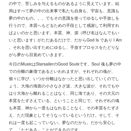
の中で、苦しみを与えるものがあるように見えています。結
局はすべて夢の中の出来事で私たち自身も、宇宙も、意識も
夢の中のもの。。。でもその意識を使ってゆるしや手放しを
行うので、本質へもどるための手段として感謝して利用すれ
ばよいのかと思います。本質、神、源（呼び名はなんでもい
いと思います）がただあるだけで、だからGod Is であり I Am
。それを思い出すためにゆるし、手放すプロセスをたどりな
がら夢から目覚めていきます。
今日のMusicはStarsailerのGood Soulsです。Soul 魂も夢の中
での分離の象徴であるといわれますが、それぞれの魂が、
個々に学び、いつか分離はなかったと思い出していくのでし
ょう。大海の海面の小さなさざ波、大きな波が、それでもや
はり大海から離れることはなく、同じ海であり、その大元の
本質をたずさえている、ということと同じで、それぞれの魂
も本質、神から一度もはなれることなく、その本質をたずさ
え、ただ現象としてそうなっているというだけ。そして、そ
れは一度も起こっていない。夢なのだから。だから安心し
て、「ただある」ことができるのです。