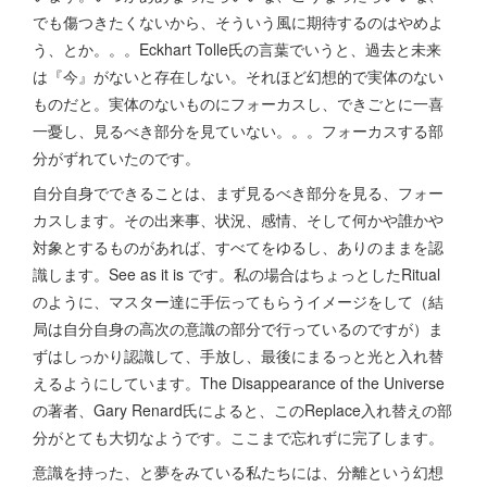
でも傷つきたくないから、そういう風に期待するのはやめよ
う、とか。。。Eckhart Tolle氏の言葉でいうと、過去と未来
は『今』がないと存在しない。それほど幻想的で実体のない
ものだと。実体のないものにフォーカスし、できごとに一喜
一憂し、見るべき部分を見ていない。。。フォーカスする部
分がずれていたのです。
自分自身でできることは、まず見るべき部分を見る、フォー
カスします。その出来事、状況、感情、そして何かや誰かや
対象とするものがあれば、すべてをゆるし、ありのままを認
識します。See as it is です。私の場合はちょっとしたRitual
のように、マスター達に手伝ってもらうイメージをして（結
局は自分自身の高次の意識の部分で行っているのですが）ま
ずはしっかり認識して、手放し、最後にまるっと光と入れ替
えるようにしています。The Disappearance of the Universe
の著者、Gary Renard氏によると、このReplace入れ替えの部
分がとても大切なようです。ここまで忘れずに完了します。
意識を持った、と夢をみている私たちには、分離という幻想