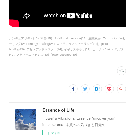
ノンデュアリティ
(
10
)
本質
(
15
)
vibrational medicine
(
22
)
波動療法
(
17
)
エネルギーヒ
ーリング
(
24
)
energy healing
(
25
)
スピリチュアルヒーリング
(
24
)
spiritual
healing
(
28
)
アセンデッドマスター
(
14
)
イギリス暮らし
(
32
)
ヒーリング
(
41
)
気づき
(
43
)
フラワーエッセンス
(
43
)
flower essence
(
49
)
Essence of Life
Flower & Vibrational Essence *uncover your
inner serene* 本質への気づきと目覚め
フォロー