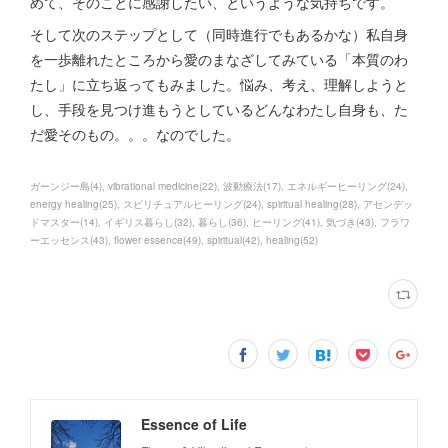
めて、そのことに感謝したい、というような気持ちです。
そして次のステップとして（同時進行でもあるかな）私自身
を一歩離れたところから愛のまなざしてみている「本質のわ
たし」に立ち返ってもみました。悩み、考え、理解しようと
し、手段を見つけ進もうとしているどんなわたし自身も、た
だ愛そのもの。。。なのでした。
ガーンジー島
(
4
)
vibrational medicine
(
22
)
波動療法
(
17
)
エネルギーヒーリング
(
24
)
energy healing
(
25
)
スピリチュアルヒーリング
(
24
)
spiritual healing
(
28
)
アセンデッ
ドマスター
(
14
)
イギリス暮らし
(
32
)
暮らし
(
36
)
ヒーリング
(
41
)
気づき
(
43
)
フラワ
ーエッセンス
(
43
)
flower essence
(
49
)
spiritual
(
42
)
healing
(
52
)
Essence of Life