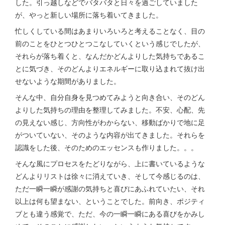
した。引っ越しなどでバタバタと日々を過ごしていました
が、やっと新しい場所に落ち着いてきました。
忙しくしている間はあまりいろいろと考えることなく、目の
前のことをひとつひとつこなしていくという感じでしたが、
それらが落ち着くと、なんだかどんよりした気持ちであるこ
とに気づき、そのどんよりエネルギーに取り込まれて抜け出
せないような期間がありました。
そんな中、自分自身を見つめてみようと向き合い、そのどん
よりした気持ちの理由を整理してみました。不安、心配、先
の見えない感じ、方向性がわからない、移動ばかりで地に足
がついていない、そのような内容が出てきました。それらを
認識をした後、そのためのエッセンスも作りました。。。
そんな風にプロセスをたどりながら、上に書いているような
どんよりリストは徐々に消えていき、そして今感じるのは、
ただ一瞬一瞬が感謝の気持ちと喜びにあふれていたい、それ
以上は何も望まない、ということでした。前向き、ポジティ
ブとも違う感覚で、ただ、今の一瞬一瞬にある喜びをかみし