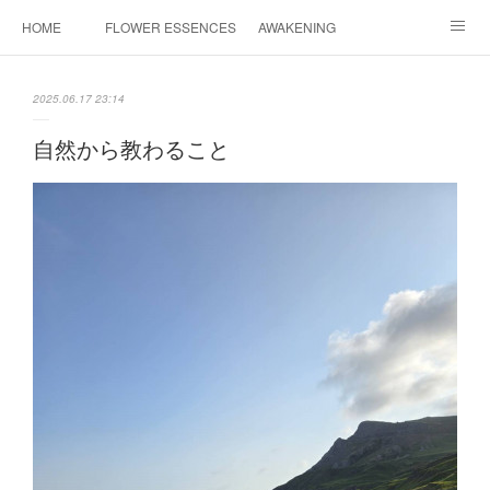
HOME
FLOWER ESSENCES
AWAKENING
CONSULTATION
FAQ
MAHINA HEALING
2025.06.17 23:14
COSMIC ART
PROFILE
CONTACT
自然から教わること
INSTAGRAM