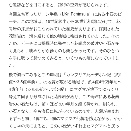
む遺跡などを目にすると、独特の空気が感じられます。
今回立ち寄ったリーン半島（Llŷn Peninsula）にある小石のビ
ーチ。この地域は、19世紀後半から20世紀初頭にかけて、花
崗岩の採掘がおこなわれていた歴史があります。採掘された
花崗岩は、海を通じて他の地域に輸出されていました。その
ため、ビーチには採掘時に発生した花崗岩の破片や小石が多
く見られ、眺めながら歩くのも楽しかったです。そのひとつ
を手に取って見つめてみると、いくつもの層になっていまし
た。
後で調べてみるとこの周辺は「カンブリア紀〜デボン紀（約5
億〜3.5億年前）」の地質が広がる地域で、約4億4千万年前〜
4億年前（シルル紀〜デボン紀） にマグマが地下でゆっくり
冷えて固まり形成された花崗岩があり、この海岸にある花崗
岩の小石たちは、驚くほど長い年月を経て砕かれ、削られ、
小石となり、今も海辺に転がっているのです。人類が生まれ
るずっと前、4億年以上前のマグマの記憶を携えながら。かが
くしゃの夫によると、この小石がいずれまたマグマへと戻っ