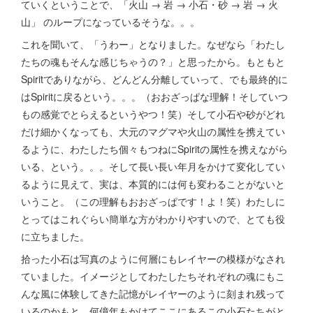
ていくということで、「火山 → 岩 → 小石・砂 → 岩 → 火
山」 のループになっているそうな。。。
これを聞いて、「うわー」となりました。なぜなら「わたし
たちの魂もそんな感じちゃうの？」と思ったから。もともと
Spiritでありながら、どんどん分離していって、でも最終的に
はSpiritに戻るという。。。（おおざっぱな理解！そしていつ
もの感覚でとらえるというやつ！笑）そして小石や砂がどれ
だけ細かくなっても、大元のマグマや火山の属性を携えてい
るように、わたしたち個々もつねにSpiritの属性を携えながら
いる、という。。。そして長い長い年月をかけて変化してい
るように見えて、実は、本質的には何も変わることがないと
いうこと。（この理解もおおざっぱです！よ！笑）わたしに
とってはこれぐらい簡単な方がわかりやすいので、とても役
に立ちました。
拾った小石は写真のように何層にもレイヤーの模様がなされ
ていました。イメージとしてわたしたちそれぞれの魂にもこ
んな風に体験してきた記憶がレイヤーのように刻まれ残って
いるのかもと。何億年もかけてここにあるこの小石たちがと