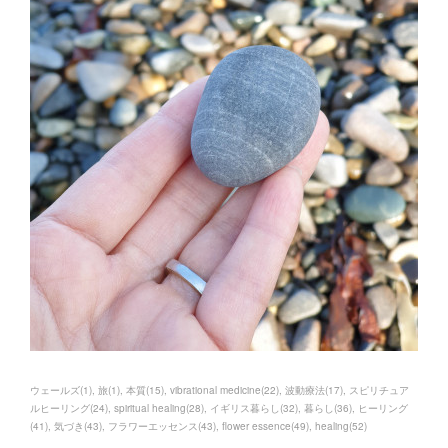
ウェールズ
(
1
)
旅
(
1
)
本質
(
15
)
vibrational medicine
(
22
)
波動療法
(
17
)
スピリチュア
ルヒーリング
(
24
)
spiritual healing
(
28
)
イギリス暮らし
(
32
)
暮らし
(
36
)
ヒーリング
(
41
)
気づき
(
43
)
フラワーエッセンス
(
43
)
flower essence
(
49
)
healing
(
52
)