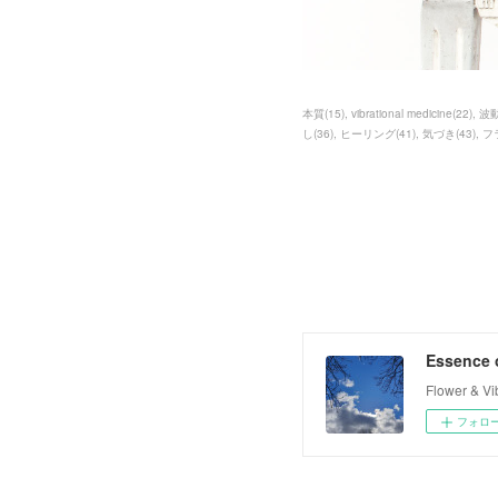
本質
(
15
)
vibrational medicine
(
22
)
波
し
(
36
)
ヒーリング
(
41
)
気づき
(
43
)
フ
Essence o
Flower & 
フォロ