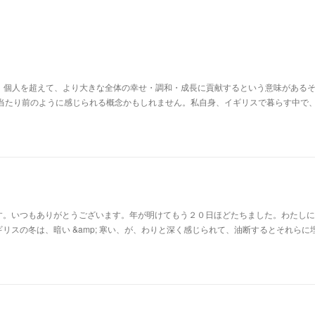
いう言葉には、個人を超えて、より大きな全体の幸せ・調和・成長に貢献するという意味がある
か当たり前のように感じられる概念かもしれません。私自身、イギリスで暮らす中で
す。いつもありがとうございます。年が明けてもう２０日ほどたちました。わたしに
リスの冬は、暗い &amp; 寒い、が、わりと深く感じられて、油断するとそれらに