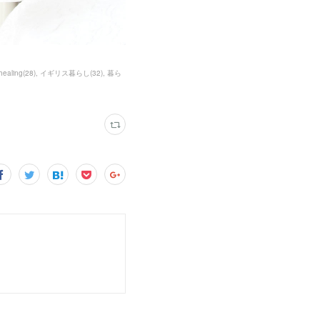
 healing
(
28
)
イギリス暮らし
(
32
)
暮ら