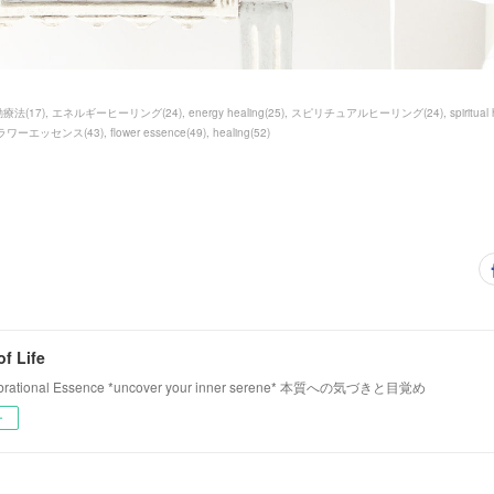
動療法
(
17
)
エネルギーヒーリング
(
24
)
energy healing
(
25
)
スピリチュアルヒーリング
(
24
)
spiritual
ラワーエッセンス
(
43
)
flower essence
(
49
)
healing
(
52
)
f Life
Vibrational Essence *uncover your inner serene* 本質への気づきと目覚め
ー