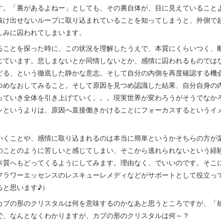
す。「裏があるよねー」としても、その裏自体が、目に見えていること
抜け出せないループに取り込まれていることを知ってしまうと、外側で
しみに囚われてしまいます。
ることを探った時に、この状況を理解したうえで、本質にくらいつく、
じています。悲しまないとか同情しないとか、感情に囚われるものでは
どる、という徹底した静かな意志。そして自分の内側を再度確認する機
つめなおしてみること。そして原因を見つめ認識した結果、自分自身の
っていき全体を引き上げていく。。。現実世界が変わろうがそうでなか
ンというよりは、原因へ直接働きかけることにフォーカスするというイ
いくことや、感情に取り込まれるのは本当に簡単というかそちらの方が
のことのように苦しいと感じてしまい、そこから逃れられないという経
本質へもどってくるようにしてみます。理由なく、でいいのです。そこ
フラワーエッセンスのレスキューレメディなどがサポートとして役立っ
ると思います♪）
カブの形のクリスタルは何を意味するのかなあと思うところですが、「
で、なんとなくわかりますが、カブの形のクリスタルは何～？