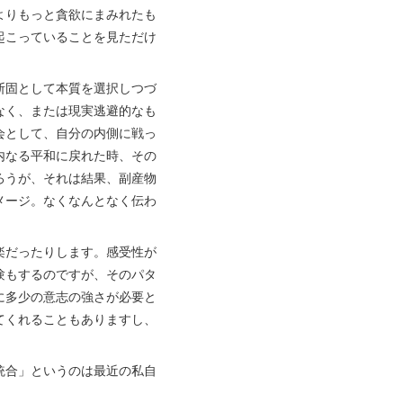
よりもっと貪欲にまみれたも
起こっていることを見ただけ
断固として本質を選択しつづ
なく、または現実逃避的なも
会として、自分の内側に戦っ
内なる平和に戻れた時、その
ろうが、それは結果、副産物
メージ。なくなんとなく伝わ
楽だったりします。感受性が
験もするのですが、そのパタ
に多少の意志の強さが必要と
てくれることもありますし、
統合」というのは最近の私自