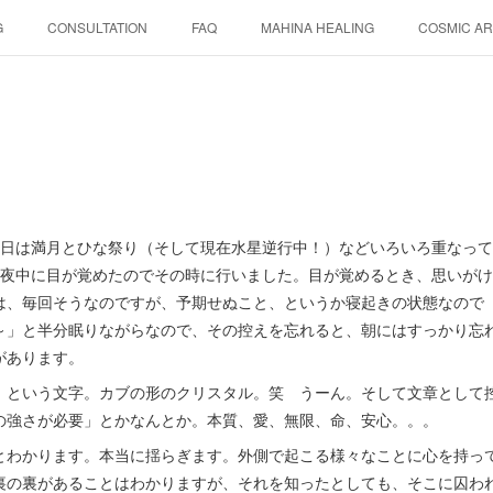
G
CONSULTATION
FAQ
MAHINA HEALING
COSMIC AR
今日は満月とひな祭り（そして現在水星逆行中！）などいろいろ重なっ
夜中に目が覚めたのでその時に行いました。目が覚めるとき、思いがけ
は、毎回そうなのですが、予期せぬこと、というか寝起きの状態なので（
～」と半分眠りながらなので、その控えを忘れると、朝にはすっかり忘
があります。
」という文字。カブの形のクリスタル。笑 うーん。そして文章として
の強さが必要」とかなんとか。本質、愛、無限、命、安心。。。
とわかります。本当に揺らぎます。外側で起こる様々なことに心を持っ
裏の裏があることはわかりますが、それを知ったとしても、そこに囚わ