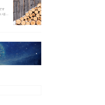
です
いほ…