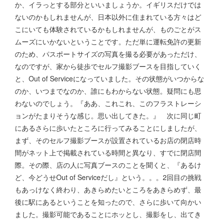
か、イラっとする部分といいましょうか。イギリスだけでは
ないのかもしれませんが、日本以外に住まれている方々はど
こにいても体験されているかもしれませんが、ものごとがス
ムーズにいかないということです。ただ単に運転免許の更新
のため、パスポートサイズの写真を撮る必要があっただけ、
なのですが、家から徒歩でセルフ撮影ブースを目指していく
と、Out of Serviceになっていました。その状態がいつからな
のか、いつまでなのか、誰にもわからない状態。疑問にも思
わないのでしょう。『ああ、これこれ、このフラストレーシ
ョンがたまりそうな感じ。思い出してきた。』 次に同じ町
にあるさらに歩いたところに行ってみることにしましたが、
まず、そのセルフ撮影ブースが設置されているお店の閉店時
間がネット上で掲載されている時間と異なり、すでに閉店間
際。その際、店の人に写真ブースのことを聞くと、『あるけ
ど、今どうせOut of Serviceだし』という。。。2回目の挑戦
もあっけなく終わり、あきらめたいところをあきらめず、最
後に駅にあるということを知ったので、さらに歩いて向かい
ました。撮影可能であることにホッとし、撮影をし、出てき