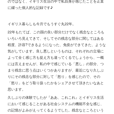
のではなく、イギリス生活の中で私自身が感じたことを正直
に綴った個人的な記録です♪
イギリス暮らしも今月でもうすぐ丸22年。
22年もたてば、この国の良い部分だけでなく残念なところも
いろいろ見えてきて、そしてその残念な部分に関してはある
程度、許容?できるようになった、免疫ができてきた、ような
気がしています。良し悪しというものは、それぞれの立場に
よって全く感じ方も捉え方も違ってくるでしょうから、一概
には言えませんが、私の中で感じている「悪し」の部分、つ
まり残念に思う点はいくつかありますが、最近になり久しぶ
りにその残念な部分に対して「怒り」を感じたので、その
「怒り」をどう取り扱ったかをシェアさせて頂きたいなあと
思います。
久しぶりの体験でしたが『ああ、これこれ』とイギリス生活
において感じることがある社会システムの機能不全な感じ、
の記憶がよみがえってくるようでした。残念なところという