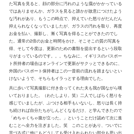
た写真を見ると、顔の部分に汚れのような靄がかかっている
ではありませんか。ガラスを見ると誰かが故意につけたよう
な汚れがあり、もうこの時点で、抑えていた怒りがだんだん
抑えられなくなっていましたが、ガラスの汚れを取り、再度
お金を払い、撮影し、漸く写真を得ることができたのでし
た。通常の2倍のお金と時間をかけ、そこそこの質の写真を
得、そして今度は、更新のための書類を提出するという段取
りがまっているのです。。。ちなみに、イギリスのパスポー
ト所持者の場合はオンラインで更新がサクッとできるのに、
外国のパスポート保持者はこの一昔前の流れを踏まないとい
けないようで、そちらもイラっとする理由でした。
共に歩いて写真撮影に付き合ってくれた夫も我が国ながら嘆
いておりました。（わたしより。笑）二人でしばらく怒りを
感じていましたが、ぶつける相手もいないし、怒りは長く持
ち続ければ自分たちがしんどくなるだけ、と学んできたので
「めちゃくちゃ腹が立った。」ということだけ認めて次に進
むことへ全力を注ぎました。笑 このことがあり、ついでに
芋づる式に他にもどうしても受け入れられない部分も思い出