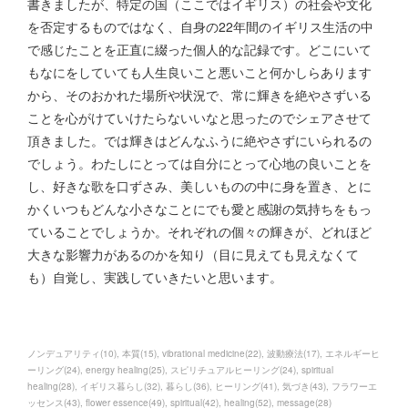
書きましたが、特定の国（ここではイギリス）の社会や文化
を否定するものではなく、自身の22年間のイギリス生活の中
で感じたことを正直に綴った個人的な記録です。どこにいて
もなにをしていても人生良いこと悪いこと何かしらあります
から、そのおかれた場所や状況で、常に輝きを絶やさずいる
ことを心がけていけたらないいなと思ったのでシェアさせて
頂きました。では輝きはどんなふうに絶やさずにいられるの
でしょう。わたしにとっては自分にとって心地の良いことを
し、好きな歌を口ずさみ、美しいものの中に身を置き、とに
かくいつもどんな小さなことにでも愛と感謝の気持ちをもっ
ていることでしょうか。それぞれの個々の輝きが、どれほど
大きな影響力があるのかを知り（目に見えても見えなくて
も）自覚し、実践していきたいと思います。
ノンデュアリティ
(
10
)
本質
(
15
)
vibrational medicine
(
22
)
波動療法
(
17
)
エネルギーヒ
ーリング
(
24
)
energy healing
(
25
)
スピリチュアルヒーリング
(
24
)
spiritual
healing
(
28
)
イギリス暮らし
(
32
)
暮らし
(
36
)
ヒーリング
(
41
)
気づき
(
43
)
フラワーエ
ッセンス
(
43
)
flower essence
(
49
)
spiritual
(
42
)
healing
(
52
)
message
(
28
)