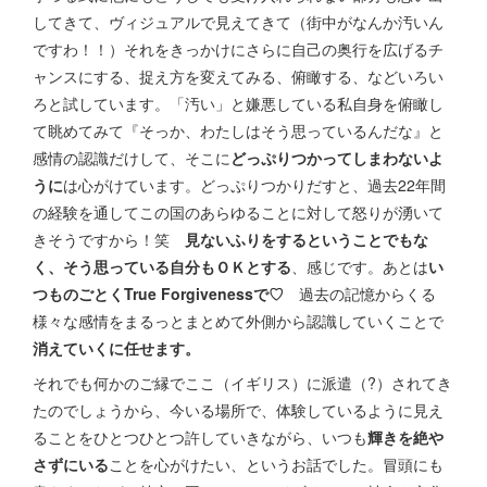
してきて、ヴィジュアルで見えてきて（街中がなんか汚いん
ですわ！！）それをきっかけにさらに自己の奥行を広げるチ
ャンスにする、捉え方を変えてみる、俯瞰する、などいろい
ろと試しています。「汚い」と嫌悪している私自身を俯瞰し
て眺めてみて『そっか、わたしはそう思っているんだな』と
感情の認識だけして、そこに
どっぷりつかってしまわないよ
うに
は心がけています。どっぷりつかりだすと、過去22年間
の経験を通してこの国のあらゆることに対して怒りが湧いて
きそうですから！笑
見ないふりをするということでもな
く、そう思っている自分もＯＫとする
、感じです。あとは
い
つものごとくTrue Forgivenessで♡
過去の記憶からくる
様々な感情をまるっとまとめて外側から認識していくことで
消えていくに任せます。
それでも何かのご縁でここ（イギリス）に派遣（?）されてき
たのでしょうから、今いる場所で、体験しているように見え
ることをひとつひとつ許していきながら、いつも
輝きを絶や
さずにいる
ことを心がけたい、というお話でした。冒頭にも